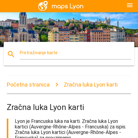
menu
search
Pretraživanje karte
Početna stranica
Zračna luka Lyon karti
Zračna luka Lyon karti
Lyon je Francuska luka na karti. Zračna luka Lyon
kartici (Auvergne-Rhône-Alpes - Francuska) za ispis.
Zračna luka Lyon kartici (Auvergne-Rhône-Alpes -
Francuska) za preuzimanje.