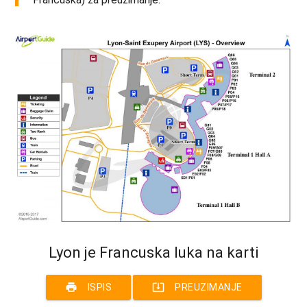
Lyon je Francuska luka na karti
print
system_update_alt
ISPIS
PREUZIMANJE