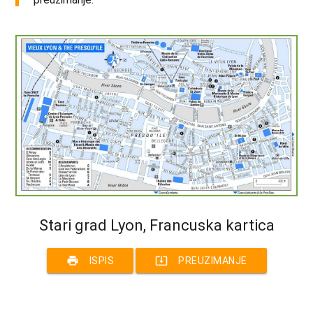
Stari grad Lyon, Francuska kartica
print
system_update_alt
ISPIS
PREUZIMANJE