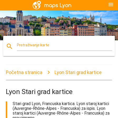
menu
search
Pretraživanje karte
Početna stranica
Lyon Stari grad kartice
Lyon Stari grad kartice
Stari grad Lyon, Francuska kartica. Lyon staroj kartici
(Auvergne-Rhône-Alpes - Francuska) za ispis. Lyon
staroj kartici (Auvergne-Rhône-Alpes - Francuska) za
preuzimanje.