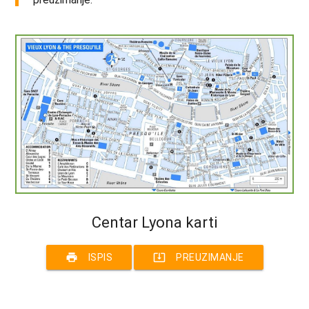
Centar Lyona karti
print
system_update_alt
ISPIS
PREUZIMANJE