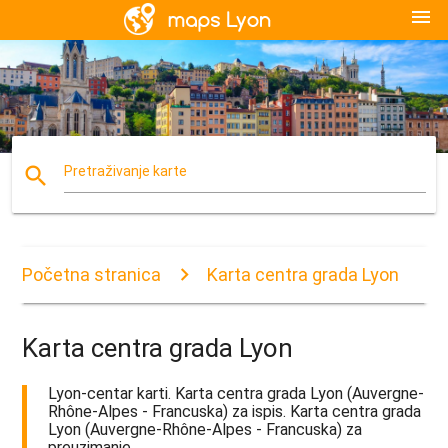
menu
search
Pretraživanje karte
Početna stranica
Karta centra grada Lyon
Karta centra grada Lyon
Lyon-centar karti. Karta centra grada Lyon (Auvergne-
Rhône-Alpes - Francuska) za ispis. Karta centra grada
Lyon (Auvergne-Rhône-Alpes - Francuska) za
preuzimanje.