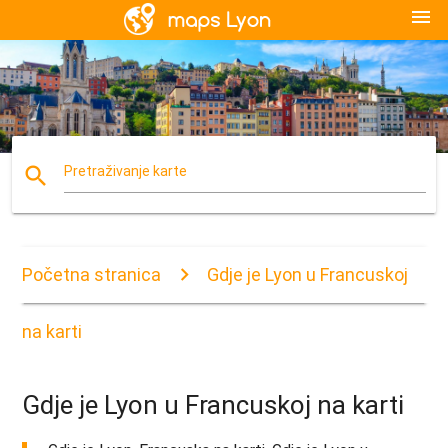
menu
search
Pretraživanje karte
Početna stranica
Gdje je Lyon u Francuskoj
na karti
Gdje je Lyon u Francuskoj na karti